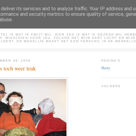
deliver its services and to analyze traffic. Your IP address and 
formance and security metrics to ensure quality of service, gen
abuse.
HARRY
TEL IK WAT IK KWIJT WIL. HIER ZEG IK WAT IK GEZEGD WIL HEB
LF. MISSCHIEN VOOR JOU. ZOLANG HET MIJN HART LUCHT EN MIJ
LDERT. EN MOGELIJK MAAKT HET EEN VERSCHIL IN DE WERKELIJ
MBER 08, 2009
PAGINA'S
s toch weer leuk
Harry
VOLGERS