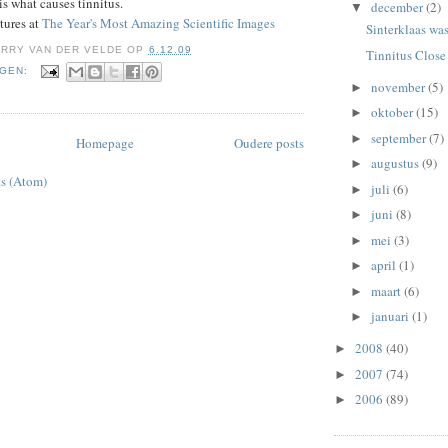
is what causes tinnitus.
december
(2)
▼
tures at
The Year's Most Amazing Scientific Images
Sinterklaas wa
RRY VAN DER VELDE
OP
6.12.09
Tinnitus Clos
NGEN:
november
(5)
►
oktober
(15)
►
september
(7)
►
Homepage
Oudere posts
augustus
(9)
►
ts (Atom)
juli
(6)
►
juni
(8)
►
mei
(3)
►
april
(1)
►
maart
(6)
►
januari
(1)
►
2008
(40)
►
2007
(74)
►
2006
(89)
►