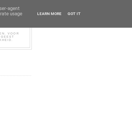
user-agent
erate usage
LEARN MORE
GOT IT
BEN. VOOR
N GEEST
KHEID.