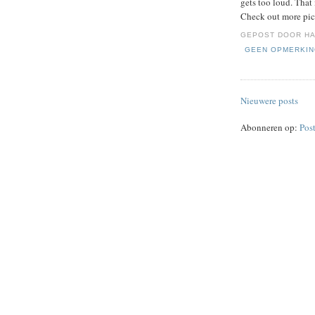
gets too loud. That 
Check out more pic
GEPOST DOOR
HA
GEEN OPMERKI
Nieuwere posts
Abonneren op:
Pos