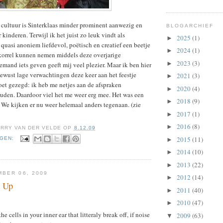
cultuur is Sinterklaas minder prominent aanwezig en
BLOGARCHIEF
kinderen. Terwijl ik het juist zo leuk vindt als
2025
(1)
►
quasi anoniem liefdevol, poëtisch en creatief een beetje
2024
(1)
►
 korrel kunnen nemen middels deze overjarige
2023
(3)
►
emand iets geven geeft mij veel plezier. Maar ik ben hier
ewust lage verwachtingen deze keer aan het feestje
2021
(3)
►
et gezegd: ik heb me netjes aan de afspraken
2020
(4)
►
uden. Daardoor viel het me weer erg mee. Het was een
2018
(9)
►
n. We kijken er nu weer helemaal anders tegenaan. (zie
2017
(1)
►
2016
(8)
►
RRY VAN DER VELDE
OP
8.12.09
2015
(11)
NGEN:
►
2014
(10)
►
2013
(22)
►
BER 06, 2009
2012
(14)
►
e Up
2011
(40)
►
2010
(47)
►
e cells in your inner ear that litteraly break off, if noise
2009
(63)
▼