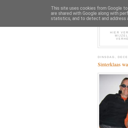
This site uses cookies from Google to 
are shared with Google along with per
statistics, and to detect and address 
HIER VER
MIJZE
VERHE
DINSDAG, DECE
Sinterklaas wa