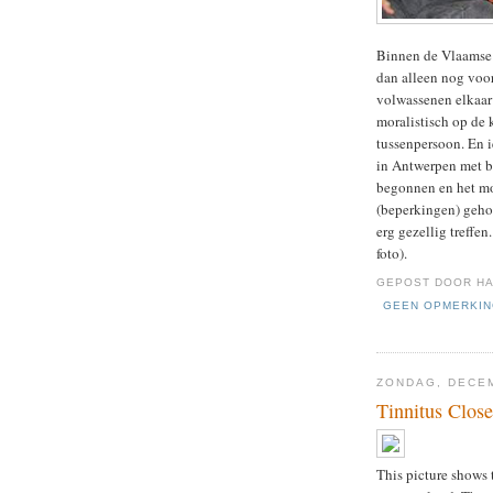
Binnen de Vlaamse 
dan alleen nog voor 
volwassenen elkaar 
moralistisch op de
tussenpersoon. En i
in Antwerpen met b
begonnen en het mo
(beperkingen) geho
erg gezellig treffe
foto).
GEPOST DOOR
HA
GEEN OPMERKI
ZONDAG, DECEM
Tinnitus Clos
This picture shows th