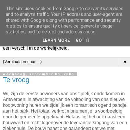
This site uses cookies from Google to deliver its services
Harry
and to analyze traffic. Your IP address and user-agent are
shared with Google along with performance and security
metrics to ensure quality of service, generate usage
Hier vertel ik wat ik kwijt wil. Hier zeg ik wat ik gezegd wil
statistics, and to detect and address abuse.
hebben. Voor mijzelf. Misschien voor jou. Zolang het mijn
LEARN MORE
GOT IT
hart lucht en mijn geest verheldert. En mogelijk maakt het
een verschil in de werkelijkheid.
▼
woensdag, september 03, 2008
Te vroeg
Wij zijn de eerste bewoners van ons tijdelijk onderkomen in
Antwerpen. In afwachting van de voltooiing van ons nieuwe
koopwoning huren we tijdelijk een romantisch ogend pandje
aan het park. Het totaal verkrot monumentje is voorbeeldig
door de gemeente opgeknapt. Helaas ligt het ook naast een
bouwwerf en recht tegenover de leveranciersingang van een
ziekenhuis. De bouw naast ons garandeert dat we met