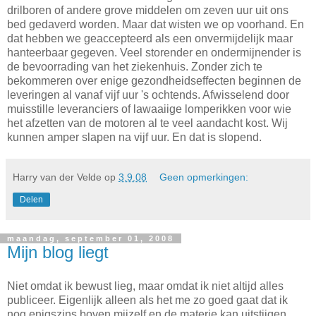
drilboren of andere grove middelen om zeven uur uit ons
bed gedaverd worden. Maar dat wisten we op voorhand. En
dat hebben we geaccepteerd als een onvermijdelijk maar
hanteerbaar gegeven. Veel storender en ondermijnender is
de bevoorrading van het ziekenhuis. Zonder zich te
bekommeren over enige gezondheidseffecten beginnen de
leveringen al vanaf vijf uur 's ochtends. Afwisselend door
muisstille leveranciers of lawaaiige lomperikken voor wie
het afzetten van de motoren al te veel aandacht kost. Wij
kunnen amper slapen na vijf uur. En dat is slopend.
Harry van der Velde
op
3.9.08
Geen opmerkingen:
Delen
maandag, september 01, 2008
Mijn blog liegt
Niet omdat ik bewust lieg, maar omdat ik niet altijd alles
publiceer. Eigenlijk alleen als het me zo goed gaat dat ik
nog enigszins boven mijzelf en de materie kan uitstijgen.