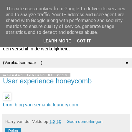
This site uses cookies from Google to deliver its services
Harry
and to analyze traffic. Your IP address and user-agent are
shared with Google along with performance and security
metrics to ensure quality of service, generate usage
Hier vertel ik wat ik kwijt wil. Hier zeg ik wat ik gezegd wil
statistics, and to detect and address abuse.
hebben. Voor mijzelf. Misschien voor jou. Zolang het mijn
LEARN MORE
GOT IT
hart lucht en mijn geest verheldert. En mogelijk maakt het
een verschil in de werkelijkheid.
▼
maandag, februari 01, 2010
User experience honeycomb
bron: blog van semanticfoundry.com
Harry van der Velde
op
1.2.10
Geen opmerkingen:
Delen