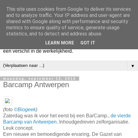
This site uses cookies from Google to deliver its services
Harry
and to analyze traffic. Your IP address and user-agent are
shared with Google along with performance and security
metrics to ensure quality of service, generate usage
Hier vertel ik wat ik kwijt wil. Hier zeg ik wat ik gezegd wil
statistics, and to detect and address abuse.
hebben. Voor mijzelf. Misschien voor jou. Zolang het mijn
LEARN MORE
GOT IT
hart lucht en mijn geest verheldert. En mogelijk maakt het
een verschil in de werkelijkheid.
▼
maandag, september 13, 2010
Barcamp Antwerpen
(foto
©Biogeek
)
Zaterdag was ik voor het eerst bij een BarCamp.,
de vierde
Barcamp van Antwerpen
. Inhoudgedreven zelforganisatie.
Leuk concept.
Een nieuwe en bemoedigende ervaring. De Gazet van