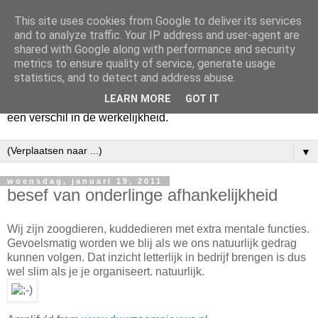
This site uses cookies from Google to deliver its services
Harry
and to analyze traffic. Your IP address and user-agent are
shared with Google along with performance and security
metrics to ensure quality of service, generate usage
Hier vertel ik wat ik kwijt wil. Hier zeg ik wat ik gezegd wil
statistics, and to detect and address abuse.
hebben. Voor mijzelf. Misschien voor jou. Zolang het mijn
LEARN MORE
GOT IT
hart lucht en mijn geest verheldert. En mogelijk maakt het
een verschil in de werkelijkheid.
▼
woensdag, januari 19, 2011
besef van onderlinge afhankelijkheid
Wij zijn zoogdieren, kuddedieren met extra mentale functies.
Gevoelsmatig worden we blij als we ons natuurlijk gedrag
kunnen volgen. Dat inzicht letterlijk in bedrijf brengen is dus
wel slim als je je organiseert. natuurlijk.