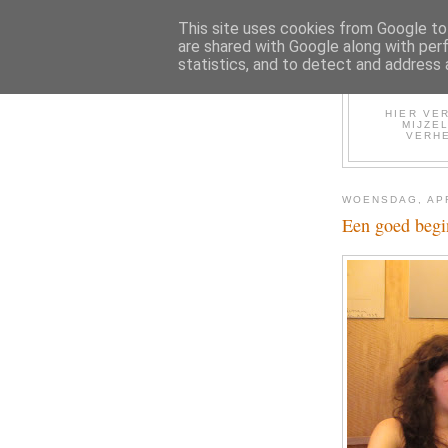
This site uses cookies from Google to 
are shared with Google along with per
statistics, and to detect and address 
HIER VER
MIJZE
VERHE
WOENSDAG, APR
Een goed begi