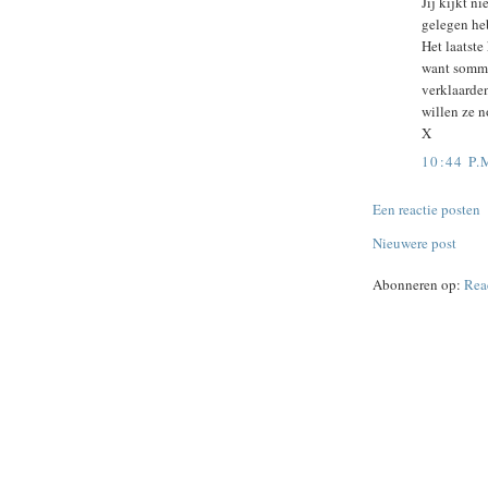
Jij kijkt n
gelegen heb
Het laatste
want sommig
verklaarden
willen ze n
X
10:44 P.
Een reactie posten
Nieuwere post
Abonneren op:
Rea