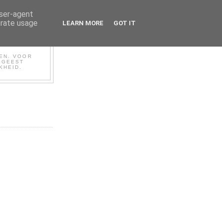
user-agent
erate usage
LEARN MORE
GOT IT
BEN. VOOR
N GEEST
KHEID.