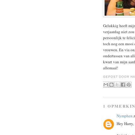
Gelukkig heeft mij
verjaardag niet zou
persoonlijk te feli
toch nog een mooi e
vrouwen. En via ong
ondertussen van all
kwart van mijn aard
allemaal!
GEPOST DOOR
HA
1 OPMERKI
Nymphen
z
Hey Harry,