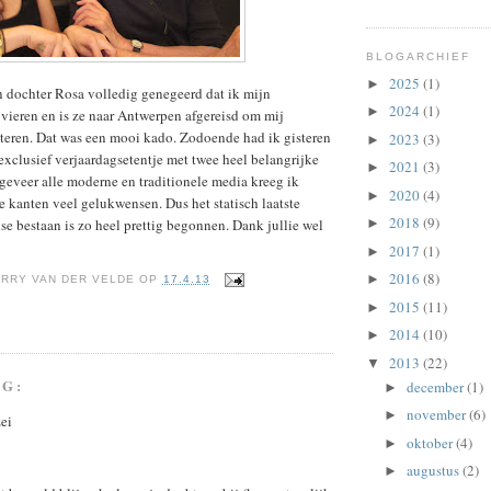
BLOGARCHIEF
2025
(1)
►
n dochter Rosa volledig genegeerd dat ik mijn
2024
(1)
►
 vieren en is ze naar Antwerpen afgereisd om mij
citeren. Dat was een mooi kado. Zodoende had ik gisteren
2023
(3)
►
xclusief verjaardagsetentje met twee heel belangrijke
2021
(3)
►
eveer alle moderne en traditionele media kreeg ik
2020
(4)
►
e kanten veel gelukwensen. Dus het statisch laatste
2018
(9)
se bestaan is zo heel prettig begonnen. Dank jullie wel
►
2017
(1)
►
2016
(8)
►
RRY VAN DER VELDE
OP
17.4.13
2015
(11)
►
2014
(10)
►
2013
(22)
▼
NG:
december
(1)
►
november
(6)
►
ei
oktober
(4)
►
augustus
(2)
►