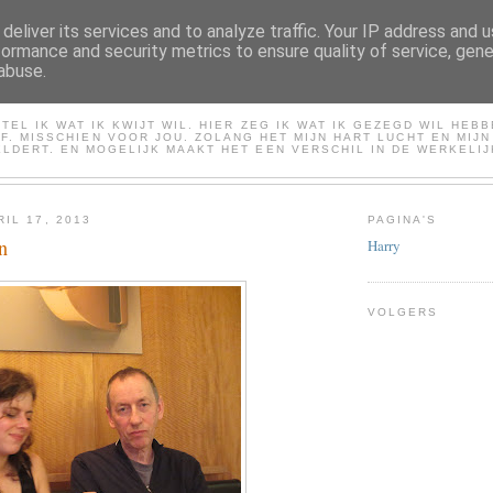
deliver its services and to analyze traffic. Your IP address and 
formance and security metrics to ensure quality of service, gen
abuse.
HARRY
TEL IK WAT IK KWIJT WIL. HIER ZEG IK WAT IK GEZEGD WIL HEB
LF. MISSCHIEN VOOR JOU. ZOLANG HET MIJN HART LUCHT EN MIJ
LDERT. EN MOGELIJK MAAKT HET EEN VERSCHIL IN DE WERKELIJ
IL 17, 2013
PAGINA'S
n
Harry
VOLGERS