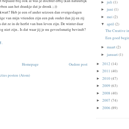
iet bepaald blij ook al was je dochter erbij (kan natuurlijk
juli
(1)
►
ben aan het drankje dat je dronk ;-))
juni
(1)
►
 kwart? Heb je een of ander seizoen dan overgeslagen
mei
(2)
►
e van mijn vrienden zijn een pak ouder dan jij en zij
 dat ze in de herfst van hun leven zijn. De winter daar
april
(2)
▼
og niet zijn.. Is dat waar jij je nu gevoelsmatig bevindt?
The Creative i
Een goed begi
M.
maart
(2)
►
januari
(1)
►
2012
(14)
Homepage
Oudere post
►
2011
(40)
►
cties posten (Atom)
2010
(47)
►
2009
(63)
►
2008
(40)
►
2007
(74)
►
2006
(89)
►