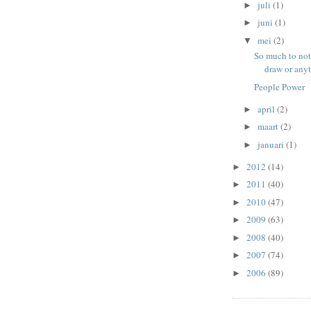
juli
(1)
►
juni
(1)
►
mei
(2)
▼
So much to not
draw or any
People Power
april
(2)
►
maart
(2)
►
januari
(1)
►
2012
(14)
►
2011
(40)
►
2010
(47)
►
2009
(63)
►
2008
(40)
►
2007
(74)
►
2006
(89)
►