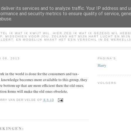
deliver its services and to analyze traffic. Your IP address and 
formance and security metrics to ensure quality of service, gen
abuse.
HARRY
TEL IK WAT IK KWIJT WIL. HIER ZEG IK WAT IK GEZEGD WIL HEB
LF. MISSCHIEN VOOR JOU. ZOLANG HET MIJN HART LUCHT EN MIJ
LDERT. EN MOGELIJK MAAKT HET EEN VERSCHIL IN DE WERKELIJ
 08, 2013
PAGINA'S
Harry
ork in the world is done for the consumers and tax-
l knowledge becomes more available to this group, they
VOLGERS
ze bottom up that are more efficient then the old ones.
ion forms will make the old ones obsolete.
RRY VAN DER VELDE
OP
8.5.13
RKINGEN: