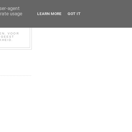
user-agent
erate usage
LEARN MORE
GOT IT
BEN. VOOR
N GEEST
KHEID.