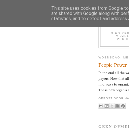
This site uses cookies from Google to 
are shared with Google along with per
statistics, and to detect and address 
HIER VER
MIJZE
VERHE
WOENSDAG, MEI
People Power
In the end all the w
payers. Now that al
find ways to organi
These new organizat
GEPOST DOOR
HA
GEEN OPME