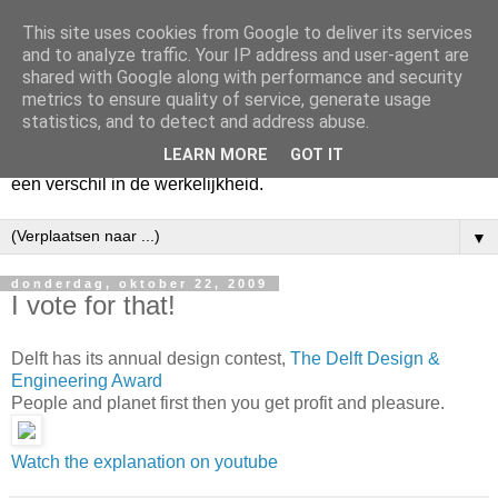
This site uses cookies from Google to deliver its services
Harry
and to analyze traffic. Your IP address and user-agent are
shared with Google along with performance and security
metrics to ensure quality of service, generate usage
Hier vertel ik wat ik kwijt wil. Hier zeg ik wat ik gezegd wil
statistics, and to detect and address abuse.
hebben. Voor mijzelf. Misschien voor jou. Zolang het mijn
LEARN MORE
GOT IT
hart lucht en mijn geest verheldert. En mogelijk maakt het
een verschil in de werkelijkheid.
▼
donderdag, oktober 22, 2009
I vote for that!
Delft has its annual design contest,
The Delft Design &
Engineering Award
People and planet first then you get profit and pleasure.
Watch the explanation on youtube