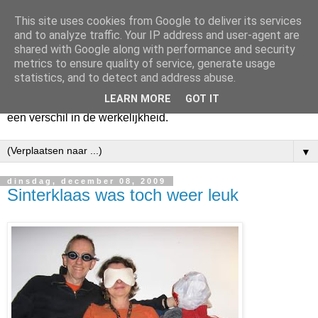
This site uses cookies from Google to deliver its services
Harry
and to analyze traffic. Your IP address and user-agent are
shared with Google along with performance and security
metrics to ensure quality of service, generate usage
Hier vertel ik wat ik kwijt wil. Hier zeg ik wat ik gezegd wil
statistics, and to detect and address abuse.
hebben. Voor mijzelf. Misschien voor jou. Zolang het mijn
LEARN MORE
GOT IT
hart lucht en mijn geest verheldert. En mogelijk maakt het
een verschil in de werkelijkheid.
▼
dinsdag, december 08, 2009
Sinterklaas was toch weer leuk