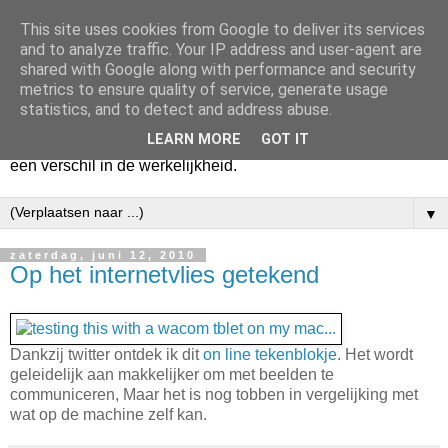
This site uses cookies from Google to deliver its services
Harry
and to analyze traffic. Your IP address and user-agent are
shared with Google along with performance and security
metrics to ensure quality of service, generate usage
Hier vertel ik wat ik kwijt wil. Hier zeg ik wat ik gezegd wil
statistics, and to detect and address abuse.
hebben. Voor mijzelf. Misschien voor jou. Zolang het mijn
LEARN MORE
GOT IT
hart lucht en mijn geest verheldert. En mogelijk maakt het
een verschil in de werkelijkheid.
▼
zaterdag, juni 12, 2010
Op het internetvlies getekend
Dankzij twitter ontdek ik dit
on line tekenblokje
. Het wordt
geleidelijk aan makkelijker om met beelden te
communiceren, Maar het is nog tobben in vergelijking met
wat op de machine zelf kan.