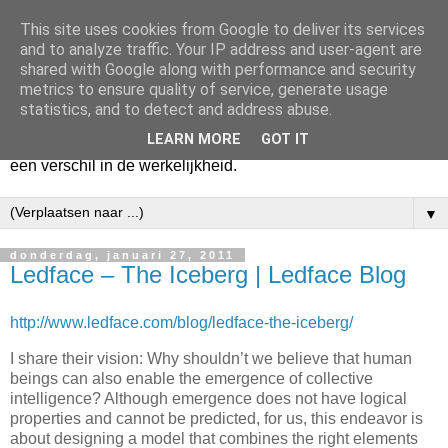
This site uses cookies from Google to deliver its services
Harry
and to analyze traffic. Your IP address and user-agent are
shared with Google along with performance and security
metrics to ensure quality of service, generate usage
Hier vertel ik wat ik kwijt wil. Hier zeg ik wat ik gezegd wil
statistics, and to detect and address abuse.
hebben. Voor mijzelf. Misschien voor jou. Zolang het mijn
LEARN MORE
GOT IT
hart lucht en mijn geest verheldert. En mogelijk maakt het
een verschil in de werkelijkheid.
▼
donderdag, januari 27, 2011
Ledface – The Iceberg | Ledface Blog
http://www.ledface.com/blog/ledface-the-iceberg/
I share their vision: Why shouldn’t we believe that human
beings can also enable the emergence of collective
intelligence? Although emergence does not have logical
properties and cannot be predicted, for us, this endeavor is
about designing a model that combines the right elements