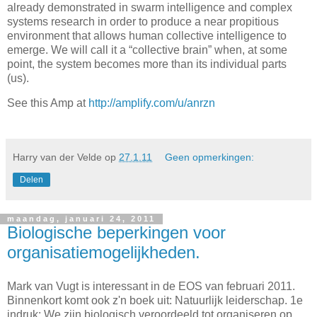
already demonstrated in swarm intelligence and complex
systems research in order to produce a near propitious
environment that allows human collective intelligence to
emerge. We will call it a “collective brain” when, at some
point, the system becomes more than its individual parts
(us).
See this Amp at
http://amplify.com/u/anrzn
Harry van der Velde
op
27.1.11
Geen opmerkingen:
Delen
maandag, januari 24, 2011
Biologische beperkingen voor
organisatiemogelijkheden.
Mark van Vugt is interessant in de EOS van februari 2011.
Binnenkort komt ook z'n boek uit: Natuurlijk leiderschap. 1e
indruk: We zijn biologisch veroordeeld tot organiseren op