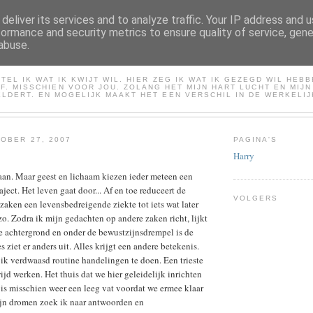
deliver its services and to analyze traffic. Your IP address and 
formance and security metrics to ensure quality of service, gen
abuse.
HARRY
TEL IK WAT IK KWIJT WIL. HIER ZEG IK WAT IK GEZEGD WIL HEB
LF. MISSCHIEN VOOR JOU. ZOLANG HET MIJN HART LUCHT EN MIJ
LDERT. EN MOGELIJK MAAKT HET EEN VERSCHIL IN DE WERKELIJ
OBER 27, 2007
PAGINA'S
Harry
aan. Maar geest en lichaam kiezen ieder meteen een
ject. Het leven gaat door... Af en toe reduceert de
VOLGERS
zaken een levensbedreigende ziekte tot iets wat later
zo. Zodra ik mijn gedachten op andere zaken richt, lijkt
e achtergrond en onder de bewustzijnsdrempel is de
 ziet er anders uit. Alles krijgt een andere betekenis.
ik verdwaasd routine handelingen te doen. Een trieste
ijd werken. Het thuis dat we hier geleidelijk inrichten
is misschien weer een leeg vat voordat we ermee klaar
mijn dromen zoek ik naar antwoorden en