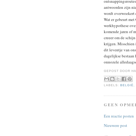
ontsnappingsroutes 
antwoorden zijn ni
wordt overwoekert d
Wat er gebeurt met 
werkhypothese over
komende jaren of ma
creeer om de schijn 
krijgen. Misschien 
dit leventje van ons
dagelijkse bestaan h
onnozele alledaags
GEPOST DOOR
HA
LABELS:
BELGIË
GEEN OPME
Een reactie posten
Nieuwere post