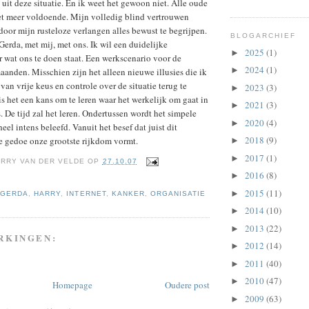
uit deze situatie. En ik weet het gewoon niet. Alle oude
et meer voldoende. Mijn volledig blind vertrouwen
oor mijn rusteloze verlangen alles bewust te begrijpen.
BLOGARCHIEF
Gerda, met mij, met ons. Ik wil een duidelijke
2025
(1)
►
 wat ons te doen staat. Een werkscenario voor de
2024
(1)
►
anden. Misschien zijn het alleen nieuwe illusies die ik
van vrije keus en controle over de situatie terug te
2023
(3)
►
is het een kans om te leren waar het werkelijk om gaat in
2021
(3)
►
. De tijd zal het leren. Ondertussen wordt het simpele
2020
(4)
►
eel intens beleefd. Vanuit het besef dat juist dit
2018
(9)
e gedoe onze grootste rijkdom vormt.
►
2017
(1)
►
RRY VAN DER VELDE
OP
27.10.07
2016
(8)
►
2015
(11)
►
,
GERDA
,
HARRY
,
INTERNET
,
KANKER
,
ORGANISATIE
2014
(10)
►
2013
(22)
►
RKINGEN:
2012
(14)
►
2011
(40)
►
2010
(47)
►
Homepage
Oudere post
2009
(63)
►