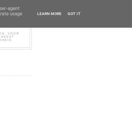
user-agent
erate usage
LEARN MORE
GOT IT
BEN. VOOR
N GEEST
KHEID.