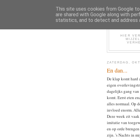
This site uses cookies from Google to 
are shared with Google along with per
statistics, and to detect and address 
HIER VER
MIJZE
VERHE
ZATERDAG, OKT
En dan...
De klap komt hard 
eigen overlevingstra
dagelijks gang van 
komt. Eerst eten en
alles normaal. Op d
invloed enorm. Alles
Deze week zit vaak 
imitatie van toegew
en op orde brengen 
zijn. 's Nachts in 