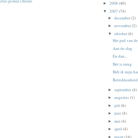
cties posten (Atom)
2008
(40)
►
2007
(74)
▼
december
(2)
►
november
(2)
►
oktober
(6)
▼
Het pad van de
Aan de slag
En dan...
Het is terug
Heb ik mijn ha
Betrokkenheid
september
(4)
►
augustus
(1)
►
juli
(6)
►
juni
(4)
►
mei
(4)
►
april
(4)
►
maart
(16)
►