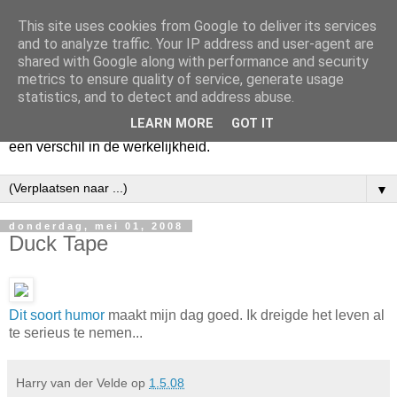
This site uses cookies from Google to deliver its services
Harry
and to analyze traffic. Your IP address and user-agent are
shared with Google along with performance and security
metrics to ensure quality of service, generate usage
Hier vertel ik wat ik kwijt wil. Hier zeg ik wat ik gezegd wil
statistics, and to detect and address abuse.
hebben. Voor mijzelf. Misschien voor jou. Zolang het mijn
LEARN MORE
GOT IT
hart lucht en mijn geest verheldert. En mogelijk maakt het
een verschil in de werkelijkheid.
▼
donderdag, mei 01, 2008
Duck Tape
Dit soort humor
maakt mijn dag goed. Ik dreigde het leven al
te serieus te nemen...
Harry van der Velde
op
1.5.08