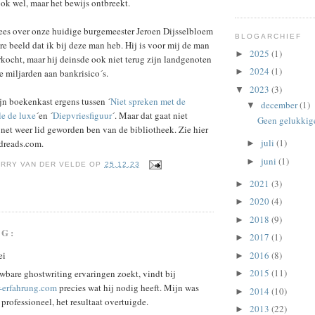
ook wel, maar het bewijs ontbreekt.
lees over onze huidige burgemeester Jeroen Dijsselbloem
BLOGARCHIEF
ere beeld dat ik bij deze man heb. Hij is voor mij de man
2025
(1)
►
kocht, maar hij deinsde ook niet terug zijn landgenoten
2024
(1)
►
e miljarden aan bankrisico´s.
2023
(3)
▼
jn boekenkast ergens tussen ´
Niet spreken met de
december
(1)
▼
e de luxe
´en ´
Diepvriesfiguur
´. Maar dat gaat niet
Geen gelukkige
net weer lid geworden ben van de bibliotheek. Zie hier
juli
(1)
dreads.com.
►
juni
(1)
►
RRY VAN DER VELDE
OP
25.12.23
2021
(3)
►
2020
(4)
►
2018
(9)
►
NG:
2017
(1)
►
ei
2016
(8)
►
2015
(11)
wbare ghostwriting ervaringen zoekt, vindt bij
►
r-erfahrung.com
precies wat hij nodig heeft. Mijn was
2014
(10)
►
n professioneel, het resultaat overtuigde.
2013
(22)
►