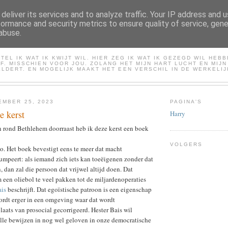
deliver its services and to analyze traffic. Your IP address and 
formance and security metrics to ensure quality of service, gen
abuse.
HARRY
TEL IK WAT IK KWIJT WIL. HIER ZEG IK WAT IK GEZEGD WIL HEB
LF. MISSCHIEN VOOR JOU. ZOLANG HET MIJN HART LUCHT EN MIJ
LDERT. EN MOGELIJK MAAKT HET EEN VERSCHIL IN DE WERKELIJ
MBER 25, 2023
PAGINA'S
e kerst
Harry
n rond Bethlehem doorraast heb ik deze kerst een boek
VOLGERS
o. Het boek bevestigt eens te meer dat macht
umpeert: als iemand zich iets kan toeëigenen zonder dat
en, dan zal die persoon dat vrijwel altijd doen. Dat
m een oliebol te veel pakken tot de miljardenoperaties
ais
beschrijft. Dat egoïstische patroon is een eigenschap
ordt erger in een omgeving waar dat wordt
laats van prosocial gecorrigeerd. Hester Bais wil
alle bewijzen in nog wel geloven in onze democratische