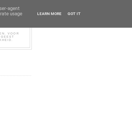
user-agent
erate usage
LEARN MORE
GOT IT
BEN. VOOR
N GEEST
KHEID.