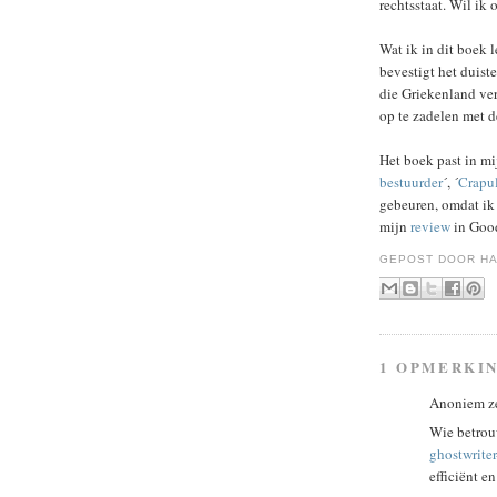
rechtsstaat. Wil ik 
Wat ik in dit boek 
bevestigt het duist
die Griekenland ver
op te zadelen met d
Het boek past in mi
bestuurder
´, ´
Crapul
gebeuren, omdat ik 
mijn
review
in Goo
GEPOST DOOR
HA
1 OPMERKI
Anoniem z
Wie betrou
ghostwrite
efficiënt e