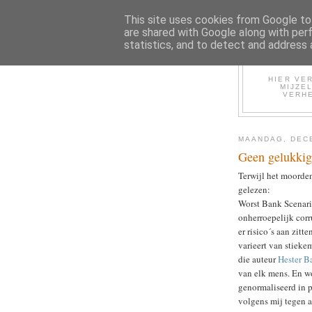
This site uses cookies from Google to 
are shared with Google along with per
statistics, and to detect and address 
HIER VER
MIJZE
VERHE
MAANDAG, DECE
Geen gelukkig
Terwijl het moorde
gelezen:
Worst Bank Scenari
onherroepelijk corr
er risico´s aan zitt
varieert van stieke
die auteur
Hester B
van elk mens. En w
genormaliseerd in p
volgens mij tegen 