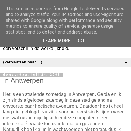
This site uses cookies from Google to deliver its services
Harry
and to analyze traffic. Your IP address and user-agent are
shared with Google along with performance and security
metrics to ensure quality of service, generate usage
Hier vertel ik wat ik kwijt wil. Hier zeg ik wat ik gezegd wil
statistics, and to detect and address abuse.
hebben. Voor mijzelf. Misschien voor jou. Zolang het mijn
LEARN MORE
GOT IT
hart lucht en mijn geest verheldert. En mogelijk maakt het
een verschil in de werkelijkheid.
▼
donderdag, juli 24, 2008
In Antwerpen
Het is een stralende zomerdag in Antwerpen. Gerda en ik
zijn sinds afgelopen zaterdag in deze stad geland na
onvoorstelbaar hectische avonturen. Daardoor heb ik heel
lang niet geblogd. Nu zit ik voor het eerst sinds tijden weer
met wat rust in mijn lijf achter deze computer in een
internetcafé. Via de tourist information gevonden.
Natuurlijk heb ik al mijn wachtwoorden niet paraat, dus ik