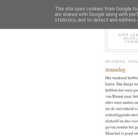
This site uses cookies from Google to 
are shared with Google along with per
statistics, and to detect and address 
HIER VER
MIJZE
VERHE
MAANDAG, JANU
maandag
Het weekend hebben
halen. Dat dreigt w
hebben het weer g
van Rumst naar Ant
alles weer anders 
we de zuiverheid v
achterliggende mot
zichzelf en dus voo
geven zonder het gr
Maar het is goed om 