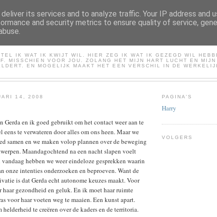
deliver its services and to analyze traffic. Your IP address and 
formance and security metrics to ensure quality of service, gen
abuse.
HARRY
TEL IK WAT IK KWIJT WIL. HIER ZEG IK WAT IK GEZEGD WIL HEB
LF. MISSCHIEN VOOR JOU. ZOLANG HET MIJN HART LUCHT EN MIJ
LDERT. EN MOGELIJK MAAKT HET EEN VERSCHIL IN DE WERKELIJ
ARI 14, 2008
PAGINA'S
Harry
 Gerda en ik goed gebruikt om het contact weer aan te
el eens te verwateren door alles om ons heen. Maar we
VOLGERS
oed samen en we maken volop plannen over de beweging
werpen. Maandagochtend na een nacht slapen voelt
en vandaag hebben we weer eindeloze gesprekken waarin
an onze intenties onderzoeken en beproeven. Want de
ivatie is dat Gerda echt autonome keuzes maakt. Voor
r haar gezondheid en geluk. En ik moet haar ruimte
as voor haar voeten weg te maaien. Een kunst apart.
helderheid te creëren over de kaders en de territoria.