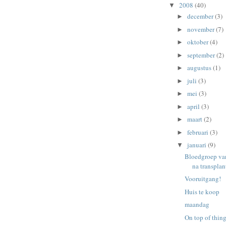
2008
(40)
▼
december
(3)
►
november
(7)
►
oktober
(4)
►
september
(2)
►
augustus
(1)
►
juli
(3)
►
mei
(3)
►
april
(3)
►
maart
(2)
►
februari
(3)
►
januari
(9)
▼
Bloedgroep van
na transplan
Vooruitgang!
Huis te koop
maandag
On top of thin