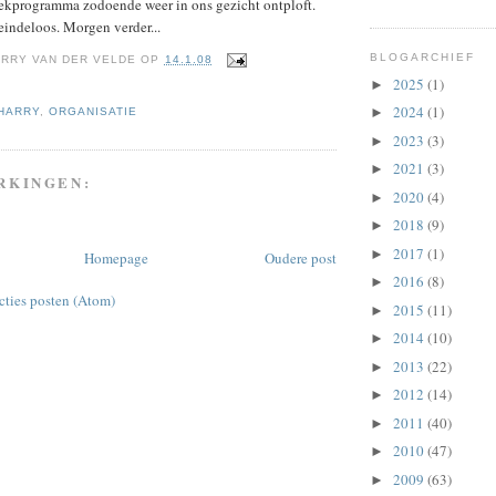
eekprogramma zodoende weer in ons gezicht ontploft.
 eindeloos. Morgen verder...
BLOGARCHIEF
RRY VAN DER VELDE
OP
14.1.08
2025
(1)
►
2024
(1)
►
HARRY
,
ORGANISATIE
2023
(3)
►
2021
(3)
►
RKINGEN:
2020
(4)
►
2018
(9)
►
2017
(1)
►
Homepage
Oudere post
2016
(8)
►
cties posten (Atom)
2015
(11)
►
2014
(10)
►
2013
(22)
►
2012
(14)
►
2011
(40)
►
2010
(47)
►
2009
(63)
►