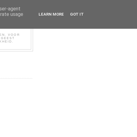
user-agent
erate usage
LEARN MORE
GOT IT
BEN. VOOR
N GEEST
KHEID.