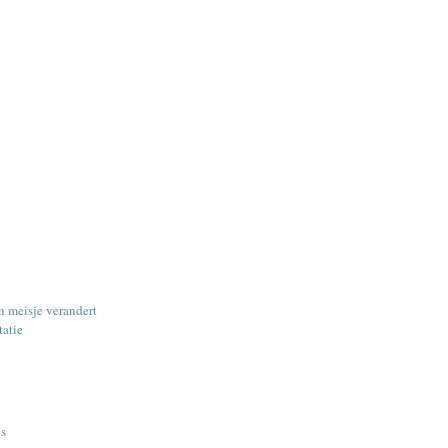
 meisje verandert
tatie
gs