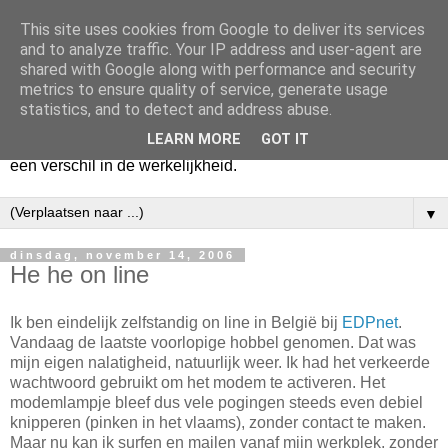
This site uses cookies from Google to deliver its services
Harry
and to analyze traffic. Your IP address and user-agent are
shared with Google along with performance and security
metrics to ensure quality of service, generate usage
Hier vertel ik wat ik kwijt wil. Hier zeg ik wat ik gezegd wil
statistics, and to detect and address abuse.
hebben. Voor mijzelf. Misschien voor jou. Zolang het mijn
LEARN MORE
GOT IT
hart lucht en mijn geest verheldert. En mogelijk maakt het
een verschil in de werkelijkheid.
▼
dinsdag, november 14, 2006
He he on line
Ik ben eindelijk zelfstandig on line in België bij
EDPnet
.
Vandaag de laatste voorlopige hobbel genomen. Dat was
mijn eigen nalatigheid, natuurlijk weer. Ik had het verkeerde
wachtwoord gebruikt om het modem te activeren. Het
modemlampje bleef dus vele pogingen steeds even debiel
knipperen (pinken in het vlaams), zonder contact te maken.
Maar nu kan ik surfen en mailen vanaf mijn werkplek, zonder