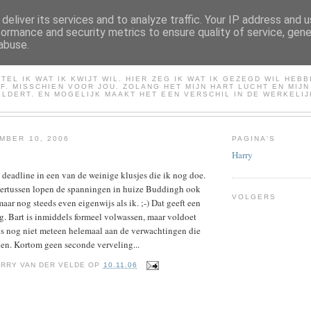
deliver its services and to analyze traffic. Your IP address and 
formance and security metrics to ensure quality of service, gen
abuse.
HARRY
TEL IK WAT IK KWIJT WIL. HIER ZEG IK WAT IK GEZEGD WIL HEB
LF. MISSCHIEN VOOR JOU. ZOLANG HET MIJN HART LUCHT EN MIJ
LDERT. EN MOGELIJK MAAKT HET EEN VERSCHIL IN DE WERKELIJ
MBER 10, 2006
PAGINA'S
Harry
deadline in een van de weinige klusjes die ik nog doe.
dertussen lopen de spanningen in huize Buddingh ook
VOLGERS
aar nog steeds even eigenwijs als ik. ;-) Dat geeft een
. Bart is inmiddels formeel volwassen, maar voldoet
es nog niet meteen helemaal aan de verwachtingen die
den. Kortom geen seconde verveling...
RRY VAN DER VELDE
OP
10.11.06