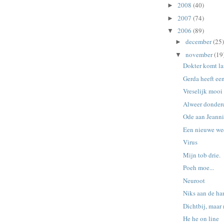
2008
(40)
►
2007
(74)
►
2006
(89)
▼
december
(25)
►
november
(19
▼
Dokter komt l
Gerda heeft een
Vreselijk mooi
Alweer donder
Ode aan Jeann
Een nieuwe we
Virus
Mijn tob drie.
Poeh moe...
Neuroot
Niks aan de han
Dichtbij, maar n
He he on line