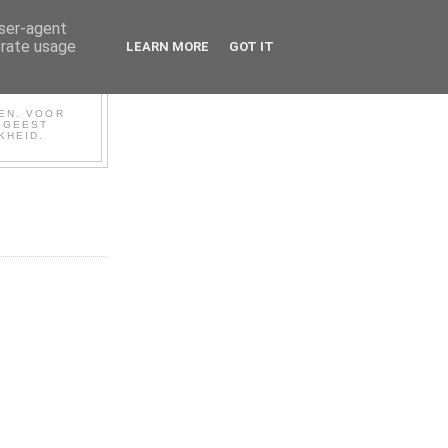
user-agent
erate usage
LEARN MORE
GOT IT
BEN. VOOR
N GEEST
KHEID.