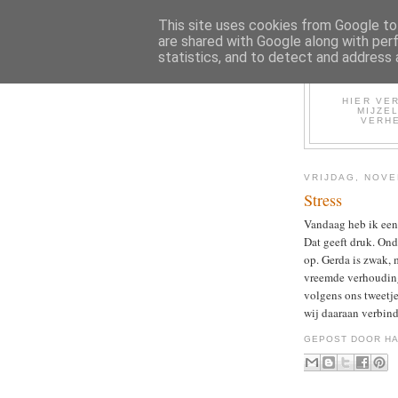
This site uses cookies from Google to 
are shared with Google along with per
statistics, and to detect and address 
HIER VER
MIJZE
VERHE
VRIJDAG, NOVE
Stress
Vandaag heb ik een 
Dat geeft druk. On
op. Gerda is zwak, m
vreemde verhouding
volgens ons tweetj
wij daaraan verbin
GEPOST DOOR
HA