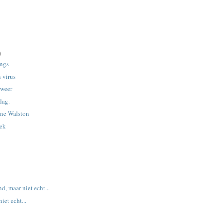
)
angs
 virus
 weer
dag.
ine Walston
ek
d, maar niet echt...
iet echt...