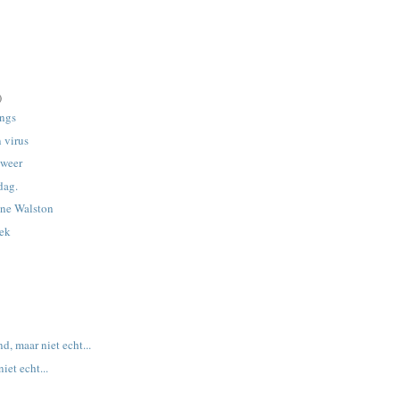
)
angs
 virus
 weer
dag.
ine Walston
ek
d, maar niet echt...
iet echt...