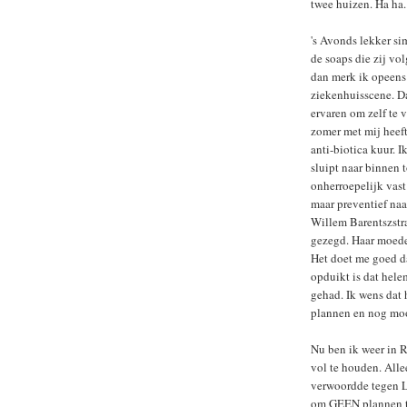
twee huizen. Ha ha.
's Avonds lekker s
de soaps die zij vol
dan merk ik opeens 
ziekenhuisscene. D
ervaren om zelf te
zomer met mij heef
anti-biotica kuur. 
sluipt naar binnen 
onherroepelijk vast 
maar preventief naa
Willem Barentszstra
gezegd. Haar moede
Het doet me goed da
opduikt is dat hel
gehad. Ik wens dat
plannen en nog moo
Nu ben ik weer in 
vol te houden. Alle
verwoordde tegen Le
om GEEN plannen te