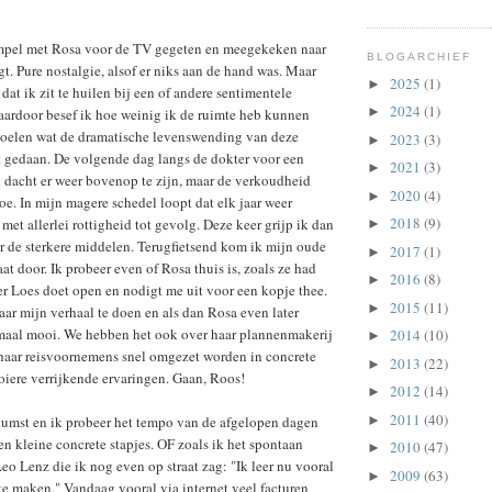
impel met Rosa voor de TV gegeten en meegekeken naar
BLOGARCHIEF
gt. Pure nostalgie, alsof er niks aan de hand was. Maar
2025
(1)
►
dat ik zit te huilen bij een of andere sentimentele
2024
(1)
►
aardoor besef ik hoe weinig ik de ruimte heb kunnen
 voelen wat de dramatische levenswending van deze
2023
(3)
►
t gedaan. De volgende dag langs de dokter voor een
2021
(3)
►
Ik dacht er weer bovenop te zijn, maar de verkoudheid
2020
(4)
►
toe. In mijn magere schedel loopt dat elk jaar weer
2018
(9)
met allerlei rottigheid tot gevolg. Deze keer grijp ik dan
►
r de sterkere middelen. Terugfietsend kom ik mijn oude
2017
(1)
►
at door. Ik probeer even of Rosa thuis is, zoals ze had
2016
(8)
►
r Loes doet open en nodigt me uit voor een kopje thee.
2015
(11)
►
ar mijn verhaal te doen en als dan Rosa even later
emaal mooi. We hebben het ook over haar plannenmakerij
2014
(10)
►
 haar reisvoornemens snel omgezet worden in concrete
2013
(22)
►
iere verrijkende ervaringen. Gaan, Roos!
2012
(14)
►
2011
(40)
►
Rumst en ik probeer het tempo van de afgelopen dagen
en kleine concrete stapjes. OF zoals ik het spontaan
2010
(47)
►
o Lenz die ik nog even op straat zag: "Ik leer nu vooral
2009
(63)
►
 maken." Vandaag vooral via internet veel facturen