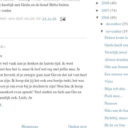
2008
(40)
►
g heerlijk met Gerda en de hond Shiba buiten
2007
(74)
verder.
►
2006
(89)
▼
RRY VAN DER VELDE
OP
23.11.06
december
(25)
►
november
(19
▼
Dokter komt l
Gerda heeft een
NG:
Vreselijk mooi
ei
Alweer donder
t wel vaak aan je denken de laatste tijd. ik weet
Ode aan Jeann
niet hoe het is, maar ik leef wel erg met jullie mee. Je
Een nieuwe we
en lieverd, al je energie gaat naar Ger en dat zal vast heel
ar zijn. Ik hoop dat jij het ook een beetje trekt, het was
Virus
oor je om even bij je dochter te zijn! Nou har, ik hoop
Mijn tob drie.
innenkort even spreek! Veel sterkte en liefs aan Ger en
Poeh moe...
uurlijk ook. Liefs, Ar
Neuroot
M.
Niks aan de han
Dichtbij, maar n
He he on line
Homepage
Oudere post