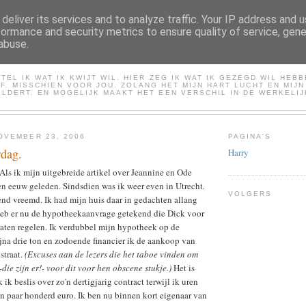
deliver its services and to analyze traffic. Your IP address and 
formance and security metrics to ensure quality of service, gen
abuse.
HARRY
TEL IK WAT IK KWIJT WIL. HIER ZEG IK WAT IK GEZEGD WIL HEB
LF. MISSCHIEN VOOR JOU. ZOLANG HET MIJN HART LUCHT EN MIJ
LDERT. EN MOGELIJK MAAKT HET EEN VERSCHIL IN DE WERKELIJ
OVEMBER 23, 2006
PAGINA'S
dag.
Harry
ls ik mijn uitgebreide artikel over Jeannine en Ode
 een eeuw geleden. Sindsdien was ik weer even in Utrecht.
VOLGERS
nd vreemd. Ik had mijn huis daar in gedachten allang
heb er nu de hypotheekaanvrage getekend die Dick voor
laten regelen. Ik verdubbel mijn hypotheek op de
jna drie ton en zodoende financier ik de aankoop van
straat.
(Excuses aan de lezers die het taboe vinden om
-die zijn er!- voor dit voor hen obscene stukje.)
Het is
 ik beslis over zo'n dertigjarig contract terwijl ik uren
n paar honderd euro. Ik ben nu binnen kort eigenaar van