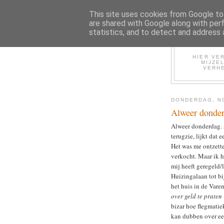
This site uses cookies from Google to 
are shared with Google along with per
statistics, and to detect and address 
HIER VER
MIJZE
VERHE
DONDERDAG, N
Alweer donder
Alweer donderdag. A
terugzie, lijkt dat
Het was me ontzette
verkocht. Maar ik 
mij heeft geregeld/
Huizingalaan tot bi
het huis in de Varen
over geld te praten 
bizar hoe flegmatiek
kan dubben over ee