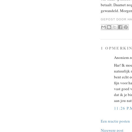
betaalt. Daarnet no
gewandeld. Morgen 
GEPOST DOOR
HA
1 OPMERKI
Anoniem z
Har! Ik moe
natuurlijk 
bent echt e
fijn voor ha
vast goed v
dat ik je b
aan jou nat
11:26 P.
Een reactie posten
Nieuwere post