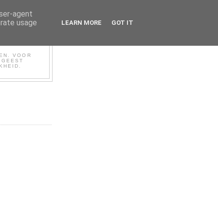
user-agent
erate usage
LEARN MORE
GOT IT
BEN. VOOR
N GEEST
KHEID.