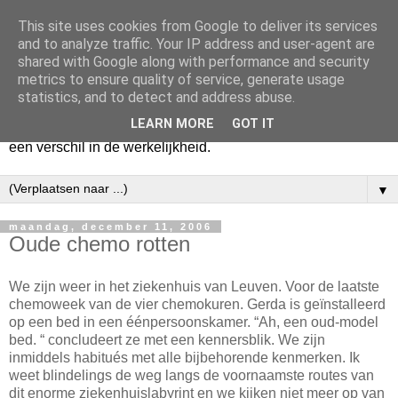
This site uses cookies from Google to deliver its services
Harry
and to analyze traffic. Your IP address and user-agent are
shared with Google along with performance and security
metrics to ensure quality of service, generate usage
Hier vertel ik wat ik kwijt wil. Hier zeg ik wat ik gezegd wil
statistics, and to detect and address abuse.
hebben. Voor mijzelf. Misschien voor jou. Zolang het mijn
LEARN MORE
GOT IT
hart lucht en mijn geest verheldert. En mogelijk maakt het
een verschil in de werkelijkheid.
▼
maandag, december 11, 2006
Oude chemo rotten
We zijn weer in het ziekenhuis van Leuven. Voor de laatste
chemoweek van de vier chemokuren. Gerda is geïnstalleerd
op een bed in een éénpersoonskamer. “Ah, een oud-model
bed. “ concludeert ze met een kennersblik. We zijn
inmiddels habitués met alle bijbehorende kenmerken. Ik
weet blindelings de weg langs de voornaamste routes van
dit enorme ziekenhuislabyrint en we kijken niet meer op van